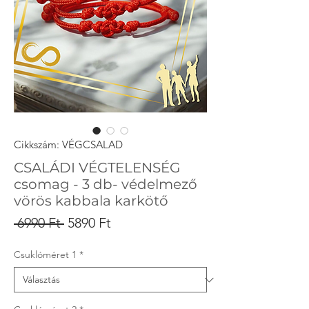
Cikkszám: VÉGCSALAD
CSALÁDI VÉGTELENSÉG
csomag - 3 db- védelmező
vörös kabbala karkötő
Szokásos
Akciós
 6990 Ft 
5890 Ft
ár
ár
Csuklóméret 1
*