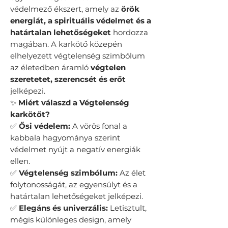
védelmező ékszert, amely az
örök
energiát, a spirituális védelmet és a
határtalan lehetőségeket
hordozza
magában. A karkötő közepén
elhelyezett végtelenség szimbólum
az életedben áramló
végtelen
szeretetet, szerencsét és erőt
jelképezi.
✨
Miért válaszd a Végtelenség
karkötőt?
✅
Ősi védelem:
A vörös fonal a
kabbala hagyománya szerint
védelmet nyújt a negatív energiák
ellen.
✅
Végtelenség szimbólum:
Az élet
folytonosságát, az egyensúlyt és a
határtalan lehetőségeket jelképezi.
✅
Elegáns és univerzális:
Letisztult,
mégis különleges design, amely