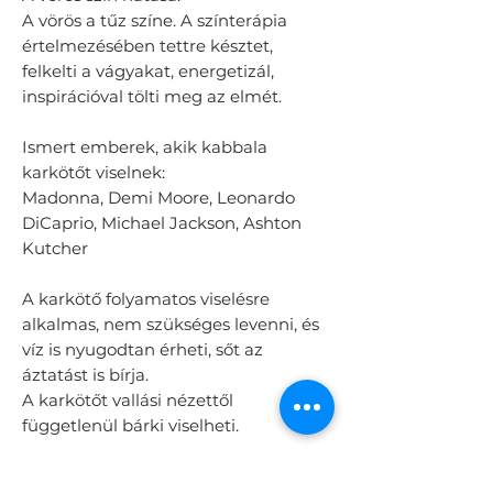
A vörös a tűz színe. A színterápia
értelmezésében tettre késztet,
felkelti a vágyakat, energetizál,
inspirációval tölti meg az elmét.
Ismert emberek, akik kabbala
karkötőt viselnek:
Madonna, Demi Moore, Leonardo
DiCaprio, Michael Jackson, Ashton
Kutcher
A karkötő folyamatos viselésre
alkalmas, nem szükséges levenni, és
víz is nyugodtan érheti, sőt az
áztatást is bírja.
A karkötőt vallási nézettől
függetlenül bárki viselheti.
SEGÍTSÉG A MÉRETVÁLASZTÁSHOZ: