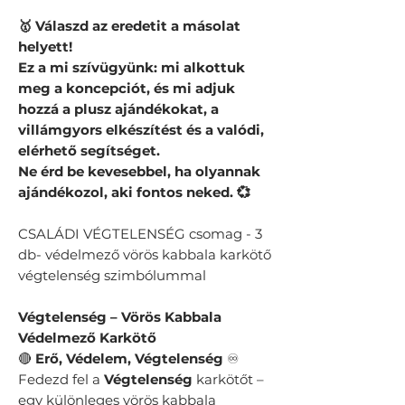
🥇 Válaszd az eredetit a másolat
helyett!
Ez a mi szívügyünk: mi alkottuk
meg a koncepciót, és mi adjuk
hozzá a plusz ajándékokat, a
villámgyors elkészítést és a valódi,
elérhető segítséget.
Ne érd be kevesebbel, ha olyannak
ajándékozol, aki fontos neked. 💞
CSALÁDI VÉGTELENSÉG csomag - 3
db- védelmező vörös kabbala karkötő
végtelenség szimbólummal
Végtelenség – Vörös Kabbala
Védelmező Karkötő
🔴
Erő, Védelem, Végtelenség
♾️
Fedezd fel a
Végtelenség
karkötőt –
egy különleges vörös kabbala