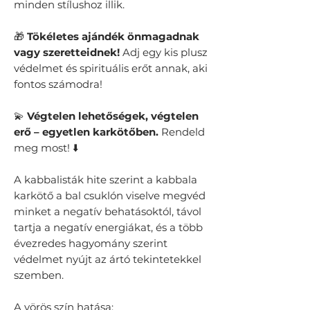
minden stílushoz illik.
🎁
Tökéletes ajándék önmagadnak
vagy szeretteidnek!
Adj egy kis plusz
védelmet és spirituális erőt annak, aki
fontos számodra!
💫
Végtelen lehetőségek, végtelen
erő – egyetlen karkötőben.
Rendeld
meg most! ⬇️
A kabbalisták hite szerint a kabbala
karkötő a bal csuklón viselve megvéd
minket a negatív behatásoktól, távol
tartja a negatív energiákat, és a több
évezredes hagyomány szerint
védelmet nyújt az ártó tekintetekkel
szemben.
A vörös szín hatása: