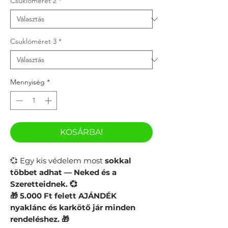
Csuklóméret 2
*
Csuklóméret 3
*
Mennyiség
*
KOSÁRBA!
💞 Egy kis védelem most
sokkal
többet adhat — Neked és a
Szeretteidnek. 💞
​🎁 5.000 Ft felett AJÁNDÉK
nyaklánc és karkötő jár minden
rendeléshez.​ 🎁