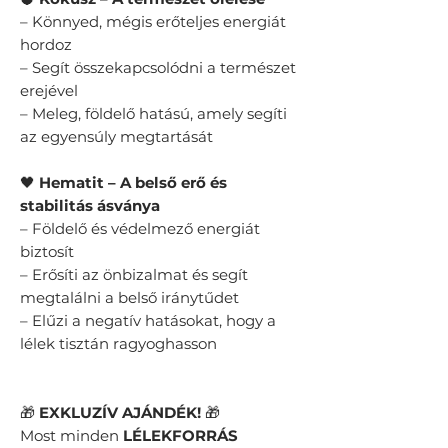
– Könnyed, mégis erőteljes energiát
hordoz
– Segít összekapcsolódni a természet
erejével
– Meleg, földelő hatású, amely segíti
az egyensúly megtartását
🖤
Hematit – A belső erő és
stabilitás ásványa
– Földelő és védelmező energiát
biztosít
– Erősíti az önbizalmat és segít
megtalálni a belső iránytűdet
– Elűzi a negatív hatásokat, hogy a
lélek tisztán ragyoghasson
🎁
EXKLUZÍV AJÁNDÉK!
🎁
Most minden
LÉLEKFORRÁS