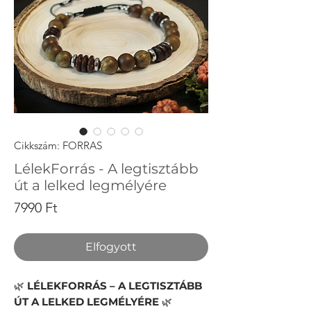
Cikkszám: FORRAS
LélekForrás - A legtisztább
út a lelked legmélyére
Ár
7990 Ft
Elfogyott
🌿
LÉLEKFORRÁS – A LEGTISZTÁBB
ÚT A LELKED LEGMÉLYÉRE
🌿