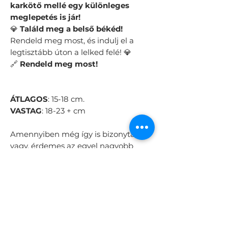
karkötő mellé egy különleges
meglepetés is jár!
💎
Találd meg a belső békéd!
Rendeld meg most, és indulj el a
legtisztább úton a lelked felé! 💎
🔗
Rendeld meg most!
ÁTLAGOS
: 15-18 cm.
VASTAG
: 18-23 + cm
Amennyiben még így is bizonytalan
vagy, érdemes az egyel nagyobb
méretet választani.
☎️
Elakadtál a rendelésben?
Kérdésed van? Keress minket
bizalommal! Rendelésedet
telefonon is leadhatod!
0630/355-38-35