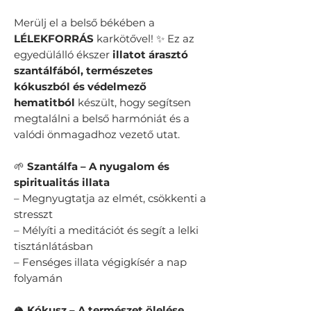
Merülj el a belső békében a
LÉLEKFORRÁS
karkötővel! ✨ Ez az
egyedülálló ékszer
illatot árasztó
szantálfából, természetes
kókuszból és védelmező
hematitból
készült, hogy segítsen
megtalálni a belső harmóniát és a
valódi önmagadhoz vezető utat.
🌱
Szantálfa – A nyugalom és
spiritualitás illata
– Megnyugtatja az elmét, csökkenti a
stresszt
– Mélyíti a meditációt és segít a lelki
tisztánlátásban
– Fenséges illata végigkísér a nap
folyamán
🥥
Kókusz – A természet ölelése