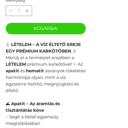
Mennyiség
*
KOSÁRBA!
💧
LÉTELEM – A VÍZ ÉLTETŐ EREJE
EGY PRÉMIUM KARKÖTŐBEN
💧
Merülj el a természet erejében a
LÉTELEM
prémium karkötővel! ✨ Az
apatit
és
hematit
ásványok tökéletes
harmóniája olyan, mint a víz:
egyszerre tisztító, megnyugtató és
éltető.
🌊
Apatit – Az áramlás és
tisztánlátás köve
– Segít a belső egyensúly
megtalálásában