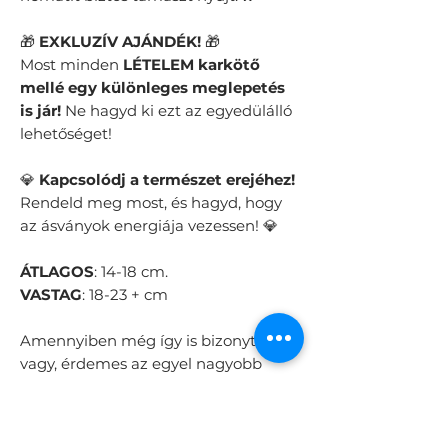
🎁
EXKLUZÍV AJÁNDÉK!
🎁
Most minden
LÉTELEM karkötő
mellé egy különleges meglepetés
is jár!
Ne hagyd ki ezt az egyedülálló
lehetőséget!
💎
Kapcsolódj a természet erejéhez!
Rendeld meg most, és hagyd, hogy
az ásványok energiája vezessen! 💎
ÁTLAGOS
: 14-18 cm.
VASTAG
: 18-23 + cm
Amennyiben még így is bizonytalan
vagy, érdemes az egyel nagyobb
méretet választani.
☎️
Elakadtál a rendelésben?