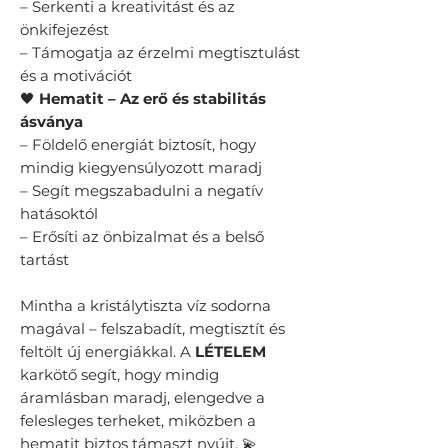
– Serkenti a kreativitást és az
önkifejezést
– Támogatja az érzelmi megtisztulást
és a motivációt
🖤
Hematit – Az erő és stabilitás
ásványa
– Földelő energiát biztosít, hogy
mindig kiegyensúlyozott maradj
– Segít megszabadulni a negatív
hatásoktól
– Erősíti az önbizalmat és a belső
tartást
Mintha a kristálytiszta víz sodorna
magával – felszabadít, megtisztít és
feltölt új energiákkal. A
LÉTELEM
karkötő segít, hogy mindig
áramlásban maradj, elengedve a
felesleges terheket, miközben a
hematit biztos támaszt nyújt. 💫