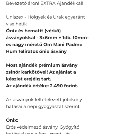
Bevezető áron! EXTRA Ajándékkal!
Uniszex - Hölgyek és Urak egyaránt
viselhetik
Ónix és hematit (vérkő)
ásványokkal - 3x6mm + 1db. 10mm-
es nagy méretű Om Mani Padme
Hum feliratos ónix ásvány
Most ajándék prémium ásvány
zsinór karkötővel! Az ajánlat a
készlet erejéig tart.
Az ajándék értéke: 2.490 forint.
Az ásványok feltételezett jótékony
hatásai a népi gyógyászat szerint:
Ónix:
Erős védelmező ásvány. Gyógyító
hatással van a fog-, csont-, és