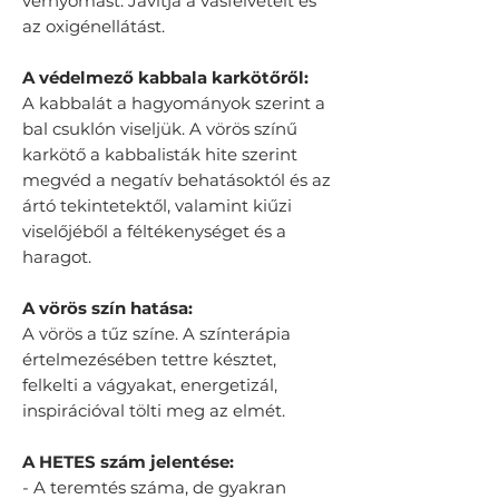
vérnyomást. Javítja a vasfelvételt és
az oxigénellátást.
A védelmező kabbala karkötőről:
A kabbalát a hagyományok szerint a
bal csuklón viseljük. A vörös színű
karkötő a kabbalisták hite szerint
megvéd a negatív behatásoktól és az
ártó tekintetektől, valamint kiűzi
viselőjéből a féltékenységet és a
haragot.
A vörös szín hatása:
A vörös a tűz színe. A színterápia
értelmezésében tettre késztet,
felkelti a vágyakat, energetizál,
inspirációval tölti meg az elmét.
A HETES szám jelentése:
- A teremtés száma, de gyakran