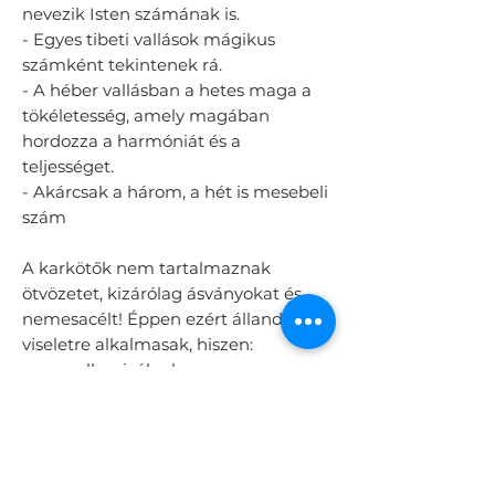
nevezik Isten számának is.
- Egyes tibeti vallások mágikus
számként tekintenek rá.
- A héber vallásban a hetes maga a
tökéletesség, amely magában
hordozza a harmóniát és a
teljességet.
- Akárcsak a három, a hét is mesebeli
szám
A karkötők nem tartalmaznak
ötvözetet, kizárólag ásványokat és
nemesacélt! Éppen ezért állandó
viseletre alkalmasak, hiszen:
- nem allergizálnak
- nem fogják meg a bőrt
- nem színeződnek el
- nem árt nekik a víz