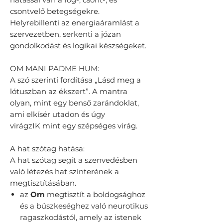
csontvelő betegségekre.
Helyrebillenti az energiaáramlást a
szervezetben, serkenti a józan
gondolkodást és logikai készségeket.
OM MANI PADME HUM:
A szó szerinti fordítása „Lásd meg a
lótuszban az ékszert”. A mantra
olyan, mint egy benső zarándoklat,
ami elkísér utadon és úgy
virágzIK mint egy szépséges virág.
A hat szótag hatása:
A hat szótag segít a szenvedésben
való létezés hat színterének a
megtisztításában.
az
Om
megtisztít a boldogsághoz
és a büszkeséghez való neurotikus
ragaszkodástól, amely az istenek