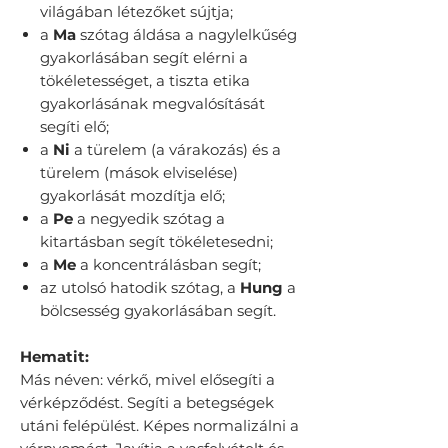
világában létezőket sújtja;
a
Ma
szótag áldása a nagylelkűség
gyakorlásában segít elérni a
tökéletességet, a tiszta etika
gyakorlásának megvalósítását
segíti elő;
a
Ni
a türelem (a várakozás) és a
türelem (mások elviselése)
gyakorlását mozdítja elő;
a
Pe
a negyedik szótag a
kitartásban segít tökéletesedni;
a
Me
a koncentrálásban segít;
az utolsó hatodik szótag, a
Hung
a
bölcsesség gyakorlásában segít.
Hematit:
Más néven: vérkő, mivel elősegíti a
vérképződést. Segíti a betegségek
utáni felépülést. Képes normalizálni a