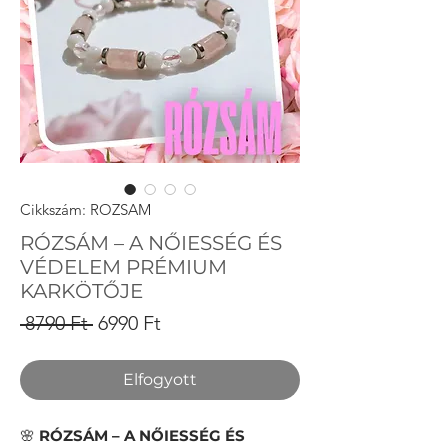
Cikkszám: ROZSAM
RÓZSÁM – A NŐIESSÉG ÉS
VÉDELEM PRÉMIUM
KARKÖTŐJE
Szokásos
Akciós
 8790 Ft 
6990 Ft
ár
ár
Elfogyott
🌸
RÓZSÁM – A NŐIESSÉG ÉS