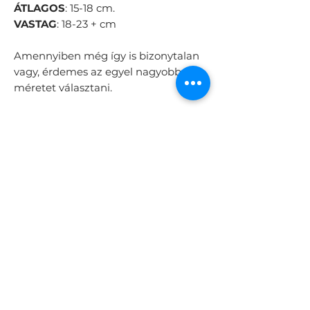
ÁTLAGOS
: 15-18 cm.
VASTAG
: 18-23 + cm
Amennyiben még így is bizonytalan
vagy, érdemes az egyel nagyobb
méretet választani.
☎️
Elakadtál a rendelésben?
Kérdésed van? Keress minket
bizalommal! Rendelésedet
telefonon is leadhatod!
0630/355-38-35
Minden nap, HÉTVÉGÉN is 12:00 és
20:00 között!