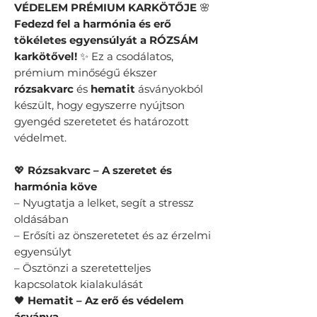
VÉDELEM PRÉMIUM KARKÖTŐJE
🌸
Fedezd fel a harmónia és erő
tökéletes egyensúlyát a RÓZSÁM
karkötővel!
✨ Ez a csodálatos,
prémium minőségű ékszer
rózsakvarc
és
hematit
ásványokból
készült, hogy egyszerre nyújtson
gyengéd szeretetet és határozott
védelmet.
💖
Rózsakvarc – A szeretet és
harmónia köve
– Nyugtatja a lelket, segít a stressz
oldásában
– Erősíti az önszeretetet és az érzelmi
egyensúlyt
– Ösztönzi a szeretetteljes
kapcsolatok kialakulását
🖤
Hematit – Az erő és védelem
ásványa