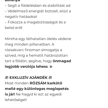
– Segít a földelésben és stabilitást ad
– Védelmező energiát biztosít, elűzi a
negatív hatásokat
– Fokozza a magabiztosságot és a
belső erőt
Mintha egy láthatatlan ölelés védene
meg minden pillanatban. A
rózsakvarc finoman simogatja a
szíved, míg a hematit határozottan
tart a földön, segítve, hogy
önmagad
legjobb verziója lehess
. 💫
🎁
EXKLUZÍV AJÁNDÉK
🎁
Most minden
RÓZSÁM karkötő
mellé egy különleges meglepetés
is jár!
Ne hagyd ki ezt az egyedi
lehetőséget!