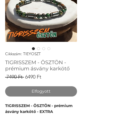
Cikkszám: TIEYOSZT
TIGRISSZEM - ÖSZTÖN -
prémium ásvány karkötő
Szokásos
Akciós
 7490 Ft 
6490 Ft
ár
ár
Elfogyott
TIGRISSZEM - ÖSZTÖN - prémium
ásvány karkötő - EXTRA