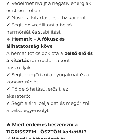
✔ Védelmet nyújt a negatív energiák
és stressz ellen
✔ Növeli a kitartást és a fizikai erőt
✔ Segít helyreállítani a belső
harmóniát és stabilitást
🔸
Hematit – A fókusz és
állhatatosság köve
A hematitot ősidők óta a
belső erő és
a kitartás
szimbólumaként
használják.
✔ Segít megőrizni a nyugalmat és a
koncentrációt
✔ Földelő hatású, erősíti az
akaraterőt
✔ Segít elérni céljaidat és megőrizni
a belső egyensúlyt
🔥 Miért érdemes beszerezni a
TIGRISSZEM - ÖSZTÖN karkötőt?
✅
Növeli a bátorságot és