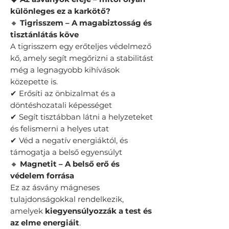
különleges ez a karkötő?
🔸
Tigrisszem – A magabiztosság és
tisztánlátás köve
A tigrisszem egy erőteljes védelmező
kő, amely segít megőrizni a stabilitást
még a legnagyobb kihívások
közepette is.
✔ Erősíti az önbizalmat és a
döntéshozatali képességet
✔ Segít tisztábban látni a helyzeteket
és felismerni a helyes utat
✔ Véd a negatív energiáktól, és
támogatja a belső egyensúlyt
🔸
Magnetit – A belső erő és
védelem forrása
Ez az ásvány mágneses
tulajdonságokkal rendelkezik,
amelyek
kiegyensúlyozzák a test és
az elme energiáit
.