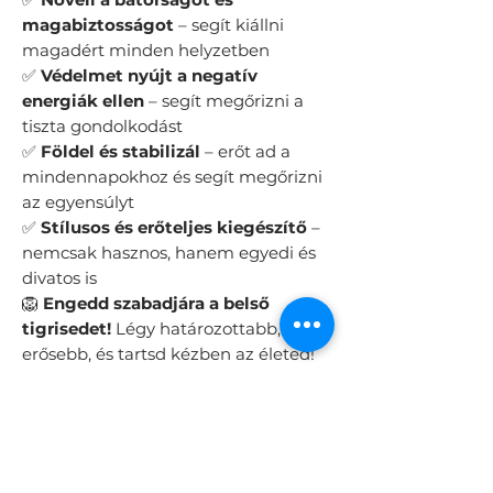
magabiztosságot
– segít kiállni
magadért minden helyzetben
✅
Védelmet nyújt a negatív
energiák ellen
– segít megőrizni a
tiszta gondolkodást
✅
Földel és stabilizál
– erőt ad a
mindennapokhoz és segít megőrizni
az egyensúlyt
✅
Stílusos és erőteljes kiegészítő
–
nemcsak hasznos, hanem egyedi és
divatos is
🦁
Engedd szabadjára a belső
tigrisedet!
Légy határozottabb,
erősebb, és tartsd kézben az életed!
📩
Rendeld meg most, és lépj a
saját utadra!
#TigrisBátorsága
#ErőÉsElszántság #ÁsványKarkötő
ÁTLAGOS
: 15-18 cm.