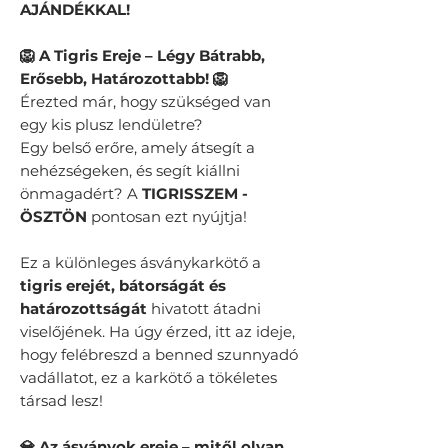
AJÁNDÉKKAL!
🦁 A Tigris Ereje – Légy Bátrabb,
Erősebb, Határozottabb! 🦁
Érezted már, hogy szükséged van
egy kis plusz lendületre?
Egy belső erőre, amely átsegít a
nehézségeken, és segít kiállni
önmagadért? A
TIGRISSZEM -
ÖSZTÖN
pontosan ezt nyújtja!
Ez a különleges ásványkarkötő a
tigris erejét, bátorságát és
határozottságát
hivatott átadni
viselőjének. Ha úgy érzed, itt az ideje,
hogy felébreszd a benned szunnyadó
vadállatot, ez a karkötő a tökéletes
társad lesz!
💎 Az ásványok ereje – mitől olyan