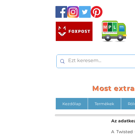
Most extr
Kezdőlap
Termékek
Ról
Az adatkez
A Twisted 