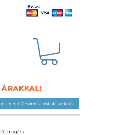
S ÁRAKKAL!
Az eredeti 7 csomós kabbala karkötő
elő, magára