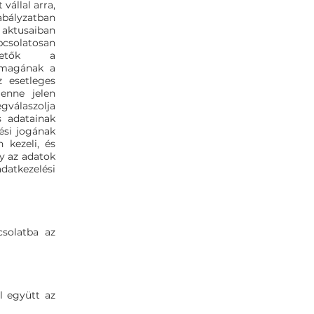
vállal arra,
abályzatban
 aktusaiban
csolatosan
rhetők a
 magának a
z esetleges
lenne jelen
gválaszolja
s adatainak
ési jogának
 kezeli, és
y az adatok
datkezelési
solatba az
l együtt az