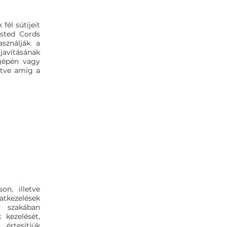
él sütijeit
isted Cords
sználják a
javításának
ógépén vagy
etve amíg a
on, illetve
atkezelések
y szakában
kezelését,
 értesítjük