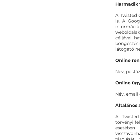
Harmadik fé
A Twisted 
is. A Goog
informáci
weboldalak
céljával h
böngészésr
látogató ne
Online ren
Név, postáz
Online üg
Név, email
Általános 
A Twisted 
törvényi f
esetében 
visszavon
tárolását,