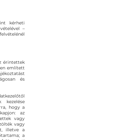
int kérheti
vételével –
felvételénél
 érintettek
ben említett
jékoztatást
lágosan és
atkezelőtől
k kezelése
rra, hogy a
kapjon: az
zettek vagy
zölték vagy
, illetve a
őtartama; a