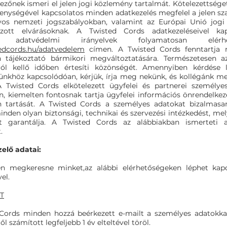
ezőnek ismeri el jelen jogi közlemény tartalmát. Kötelezettséget 
enységével kapcsolatos minden adatkezelés megfelel a jelen sz
yos nemzeti jogszabályokban, valamint az Európai Unió jogi
zott elvárásoknak. A Twisted Cords adatkezeléseivel kap
lő adatvédelmi irányelvek folyamatosan elé
edcords.hu/adatvedelem
címen. A Twisted Cords fenntartja
n tájékoztató bármikori megváltoztatására. Természetesen a
ról kellő időben értesíti közönségét. Amennyiben kérdése 
nkhöz kapcsolódóan, kérjük, írja meg nekünk, és kollégánk me
A Twisted Cords elkötelezett ügyfelei és partnerei személye
, kiemelten fontosnak tartja ügyfelei információs önrendelkez
en tartását. A Twisted Cords a személyes adatokat bizalmasan
nden olyan biztonsági, technikai és szervezési intézkedést, mel
t garantálja. A Twisted Cords az alábbiakban ismerteti a
.
elő adatai:
n megkeresne minket,az alábbi elérhetőségeken léphet kapc
el.
T
Cords minden hozzá beérkezett e-mailt a személyes adatokka
ől számított legfeljebb 1 év elteltével töröl.