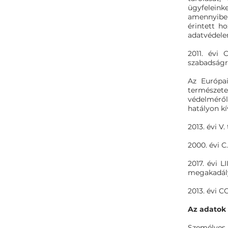
ügyfelein
amennyiben
érintett h
adatvédele
2011. évi 
szabadságró
Az Európai
természet
védelméről
hatályon kí
2013. évi V
2000. évi C
2017. évi 
megakadály
2013. évi C
Az adatok f
Személyes 