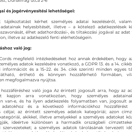
est, Dunavirág utca 2-6
gai és jogérvényesítési lehetőségei:
t tájékoztatást kérhet személyes adatai kezeléséről, valam
adatainak helyesbítését, illetve – a kötelező adatkezelések ki
isszavonását, élhet adathordozási-, és tiltakozási jogával az adat 
on, illetve az adatkezelő fenti elérhetőségein.
áshoz való jog:
Cords megfelelő intézkedéseket hoz annak érdekében, hogy az
zemélyes adatok kezelésére vonatkozó, a GDPR 13. és a 14. cikk
 információt és a 15–22. és 34. cikk szerinti minden egyes tá
látható, érthető és könnyen hozzáférhető formában, vi
en megfogalmazva nyújtsa.
t hozzáféréshez való joga Az érintett jogosult arra, hogy az ad
zést kapjon arra vonatkozóan, hogy személyes adataina
n van-e, és ha ilyen adatkezelés folyamatban van, jogosult a
 adatokhoz és a következő információkhoz hozzáférést 
s céljai; az érintett személyes adatok kategóriái; azon cím
kategóriái, akikkel, illetve amelyekkel a személyes adatokat kö
gják, ideértve különösen a harmadik országbeli címzetteket
 szervezeteket; a személyes adatok tárolásának tervezett id