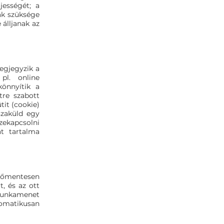
jességét; a
ak szüksége
 álljanak az
megjegyzik a
 pl. online
könnyítik a
tre szabott
tit (cookie)
szaküld egy
szekapcsolni
át tartalma
őmentesen
, és az ott
 munkamenet
utomatikusan