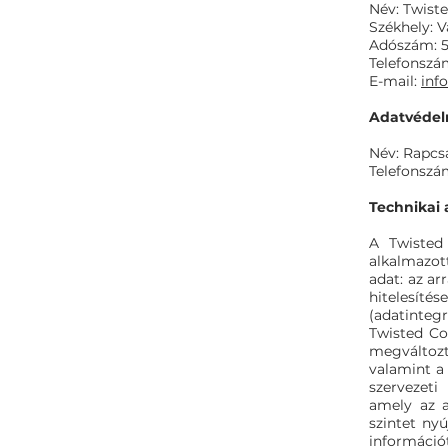
Név: Twist
Székhely: 
Adószám: 5
Telefonszá
E-mail:
inf
Adatvédelm
Név: Rapcs
Telefonszá
Technikai 
A Twisted
alkalmazot
adat: az ar
hitelesíté
(adatintegr
Twisted Co
megváltozt
valamint a
szervezeti
amely az a
szintet ny
információt