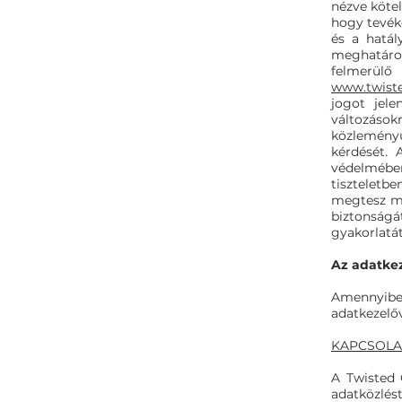
nézve kötel
hogy tevék
és a hatál
meghatáro
felmerü
www.twist
jogot jele
változások
közleményü
kérdését. 
védelmében
tiszteletb
megtesz mi
biztonságá
gyakorlatát
Az adatkez
Amennyibe
adatkezelőv
KAPCSOLA
A Twisted 
adatközlést