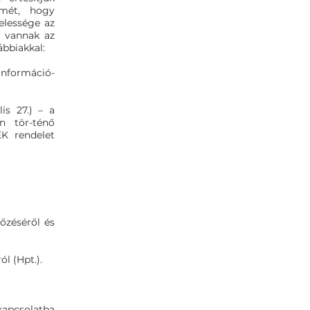
lmét, hogy
elessége az
n vannak az
ábbiakkal:
információ-
is 27.) – a
n tör-ténő
EK rendelet
őzéséről és
ól (Hpt.).
kapcsolatba