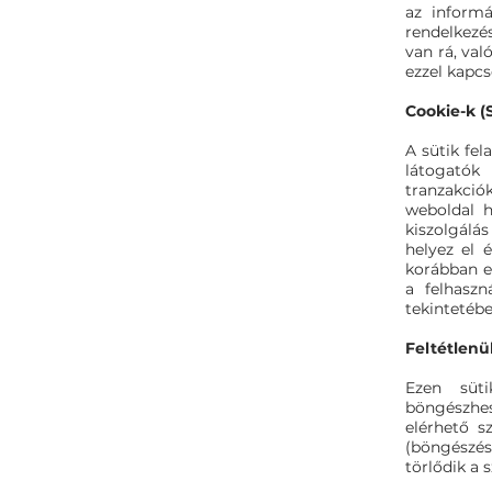
az informá
rendelkezé
van rá, val
ezzel kapcs
Cookie-k (S
A sütik fel
látogatók 
tranzakció
weboldal h
kiszolgálás
helyez el 
korábban el
a felhaszn
tekintetébe
Feltétlenü
Ezen süt
böngészhes
elérhető s
(böngészés)
törlődik a 