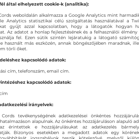
l által elhelyezett cookie-k (analitika):
Cords weboldalán alkalmazza a Google Analytics mint harmadik f
le Analytics statisztikai célú szolgáltatás használatával a Tw
ókat gyűjt azzal kapcsolatban, hogy a látogatók hogyan ha
at. Az adatot a honlap fejlesztésének és a felhasználói élmény 
asználja fel. Ezen sütik szintén lejáratukig a látogató számít
e használt más eszközén, annak böngészőjében maradnak, ill
m törli őket.
deléshez kapcsolódó adatok:
ási cím, telefonszám, email cím.
yintézéshez kapcsolódó adatok:
 cím
adatkezelési irányelvek:
Cords tevékenységének adatkezelései önkéntes hozzájárulás
elhatalmazáson alapulnak. Az önkéntes hozzájáruláson alapuló ad
az érintettek e hozzájárulásukat az adatkezelés bármel
hatják. Bizonyos esetekben a megadott adatok egy körének 
 továbbítását jogszabályok teszik kötelezővé, melyről külön