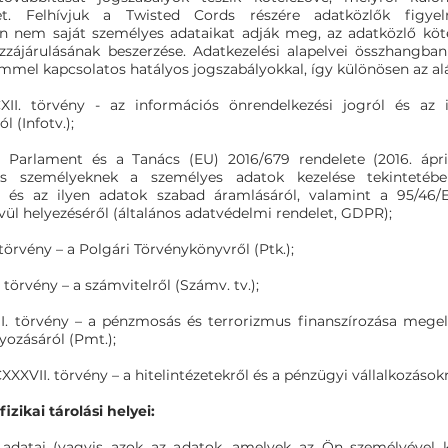
ket. Felhívjuk a Twisted Cords részére adatközlők figye
 nem saját személyes adataikat adják meg, az adatközlő köt
ozzájárulásának beszerzése. Adatkezelési alapelvei összhangba
mmel kapcsolatos hatályos jogszabályokkal, így különösen az al
CXII. törvény - az információs önrendelkezési jogról és az 
l (Infotv.);
 Parlament és a Tanács (EU) 2016/679 rendelete (2016. ápril
es személyeknek a személyes adatok kezelése tekintetébe
 és az ilyen adatok szabad áramlásáról, valamint a 95/46/
vül helyezéséről (általános adatvédelmi rendelet, GDPR);
. törvény – a Polgári Törvénykönyvről (Ptk.);
. törvény – a számvitelről (Számv. tv.);
LIII. törvény – a pénzmosás és terrorizmus finanszírozása megel
ozásáról (Pmt.);
CXXXVII. törvény – a hitelintézetekről és a pénzügyi vállalkozásokr
izikai tárolási helyei:
adatai (vagyis azok az adatok, amelyek az Ön személyével 