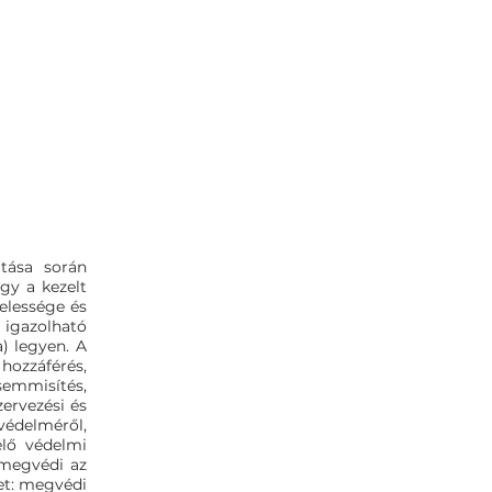
tása során
gy a kezelt
telessége és
 igazolható
a) legyen. A
hozzáférés,
semmisítés,
ervezési és
védelméről,
elő védelmi
 megvédi az
get: megvédi