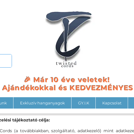
🎉 Már 10 éve veletek!
a Ajándékokkal és KEDVEZMÉNYE
unk
Exkluzív hanganyagok
GY.I.K
Kapcsolat
elési tájékoztató célja:
Cords (a továbbiakban, szolgáltató, adatkezelő) mint adatkez