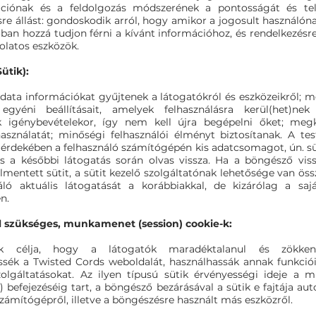
ciónak és a feldolgozás módszerének a pontosságát és tel
sre állást: gondoskodik arról, hogy amikor a jogosult használón
óban hozzá tudjon férni a kívánt információhoz, és rendelkezésre
olatos eszközök.
ütik):
adata információkat gyűjtenek a látogatókról és eszközeikről; 
egyéni beállításait, amelyek felhasználásra kerül(het)nek
k igénybevételekor, így nem kell újra begépelni őket; meg
asználatát; minőségi felhasználói élményt biztosítanak. A tes
 érdekében a felhasználó számítógépén kis adatcsomagot, ún. sü
és a későbbi látogatás során olvas vissza. Ha a böngésző vis
mentett sütit, a sütit kezelő szolgáltatónak lehetősége van ös
áló aktuális látogatását a korábbiakkal, de kizárólag a saj
n.
l szükséges, munkamenet (session) cookie-k:
ik célja, hogy a látogatók maradéktalanul és zökken
sék a Twisted Cords weboldalát, használhassák annak funkcióit
zolgáltatásokat. Az ilyen típusú sütik érvényességi ideje a
 befejezéséig tart, a böngésző bezárásával a sütik e fajtája a
számítógépről, illetve a böngészésre használt más eszközről.