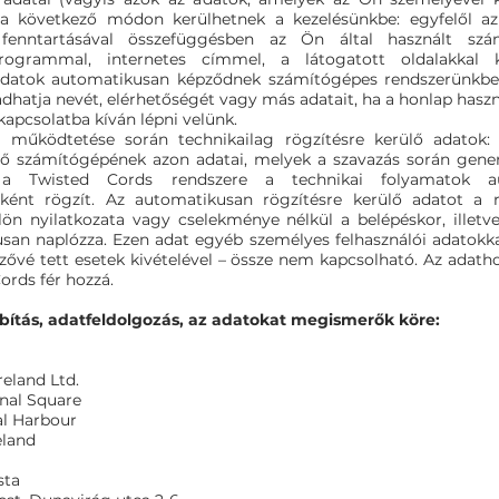
a következő módon kerülhetnek a kezelésünkbe: egyfelől az
 fenntartásával összefüggésben az Ön által használt szám
rogrammal, internetes címmel, a látogatott oldalakkal k
adatok automatikusan képződnek számítógépes rendszerünkbe
dhatja nevét, elérhetőségét vagy más adatait, ha a honlap haszn
apcsolatba kíván lépni velünk.
 működtetése során technikailag rögzítésre kerülő adatok: 
ző számítógépének azon adatai, melyek a szavazás során gene
 a Twisted Cords rendszere a technikai folyamatok au
ént rögzít. Az automatikusan rögzítésre kerülő adatot a 
ülön nyilatkozata vagy cselekménye nélkül a belépéskor, illetve
san naplózza. Ezen adat egyéb személyes felhasználói adatokka
ezővé tett esetek kivételével – össze nem kapcsolható. Az adath
ords fér hozzá.
ítás, adatfeldolgozás, az adatokat megismerők köre:
eland Ltd.
nal Square
l Harbour
eland
sta