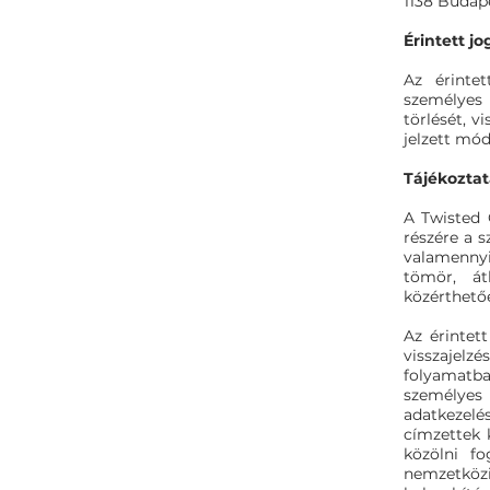
1138 Budap
Érintett jo
Az érintet
személyes 
törlését, v
jelzett mód
Tájékoztat
A Twisted 
részére a s
valamennyi
tömör, át
közérthető
Az érintet
visszajel
folyamatba
személyes
adatkezelé
címzettek 
közölni fo
nemzetközi