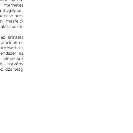
 internetes
ítógéppel,
apcsolatos
n, másfelől
álata során
az érintett
rálódnak és
tomatikus
rendszer az
 kilépéskor
l – törvény
oz kizárólag