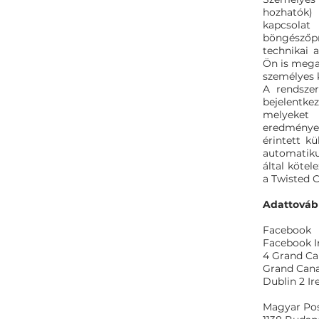
hozhatók) 
kapcsolat
böngészőp
technikai 
Ön is mega
személyes k
A rendszer
bejelentke
melyeket
eredmények
érintett k
automatiku
által kötel
a Twisted C
Adattovább
Facebook
Facebook Ir
4 Grand Ca
Grand Cana
Dublin 2 Ir
Magyar Po