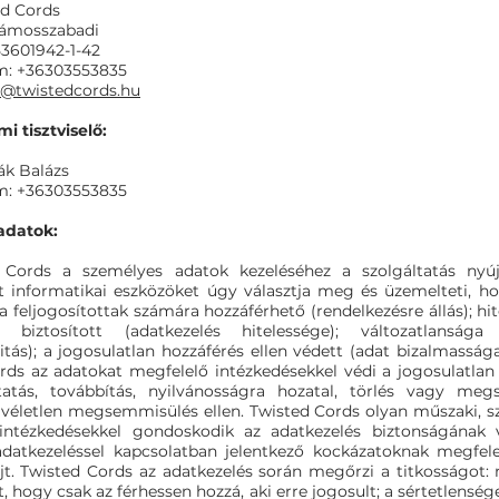
ed Cords
Vámosszabadi
3601942-1-42
m: +36303553835
o@twistedcords.hu
i tisztviselő:
ák Balázs
m: +36303553835
adatok:
 Cords a személyes adatok kezeléséhez a szolgáltatás nyúj
t informatikai eszközöket úgy választja meg és üzemelteti, ho
ra feljogosítottak számára hozzáférhető (rendelkezésre állás); hi
se biztosított (adatkezelés hitelessége); változatlansága
itás); a jogosulatlan hozzáférés ellen védett (adat bizalmasság
rds az adatokat megfelelő intézkedésekkel védi a jogosulatlan 
atás, továbbítás, nyilvánosságra hozatal, törlés vagy meg
 véletlen megsemmisülés ellen. Twisted Cords olyan műszaki, sz
 intézkedésekkel gondoskodik az adatkezelés biztonságának 
datkezeléssel kapcsolatban jelentkező kockázatoknak megfel
újt. Twisted Cords az adatkezelés során megőrzi a titkosságot:
, hogy csak az férhessen hozzá, aki erre jogosult; a sértetlensé