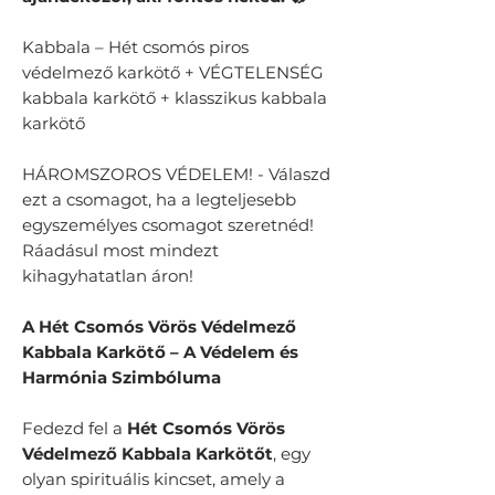
Kabbala – Hét csomós piros
védelmező karkötő + VÉGTELENSÉG
kabbala karkötő + klasszikus kabbala
karkötő
HÁROMSZOROS VÉDELEM! - Válaszd
ezt a csomagot, ha a legteljesebb
egyszemélyes csomagot szeretnéd!
Ráadásul most mindezt
kihagyhatatlan áron!
A Hét Csomós Vörös Védelmező
Kabbala Karkötő – A Védelem és
Harmónia Szimbóluma
Fedezd fel a
Hét Csomós Vörös
Védelmező Kabbala Karkötőt
, egy
olyan spirituális kincset, amely a