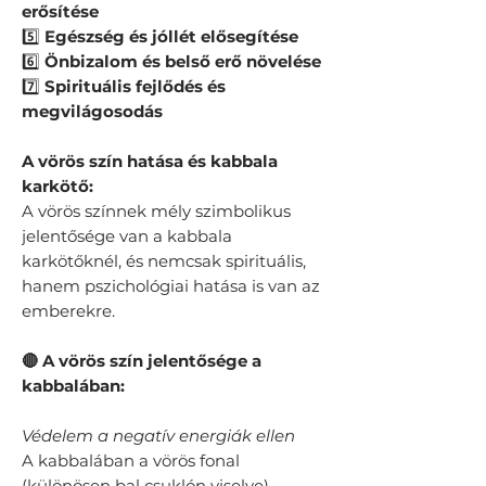
erősítése
5️⃣
Egészség és jóllét elősegítése
6️⃣
Önbizalom és belső erő növelése
7️⃣
Spirituális fejlődés és
megvilágosodás
A vörös szín hatása és kabbala
karkötő:
A vörös színnek mély szimbolikus
jelentősége van a kabbala
karkötőknél, és nemcsak spirituális,
hanem pszichológiai hatása is van az
emberekre.
🔴 A vörös szín jelentősége a
kabbalában:
Védelem a negatív energiák ellen
A kabbalában a vörös fonal
(különösen bal csuklón viselve)