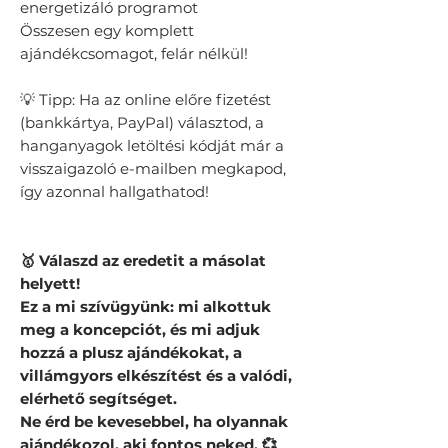
energetizáló programot
Összesen egy komplett
ajándékcsomagot, felár nélkül!
💡 Tipp: Ha az online előre fizetést
(bankkártya, PayPal) választod, a
hanganyagok letöltési kódját már a
visszaigazoló e-mailben megkapod,
így azonnal hallgathatod!
🥇 Válaszd az eredetit a másolat
helyett!
Ez a mi szívügyünk: mi alkottuk
meg a koncepciót, és mi adjuk
hozzá a plusz ajándékokat, a
villámgyors elkészítést és a valódi,
elérhető segítséget.
Ne érd be kevesebbel, ha olyannak
ajándékozol, aki fontos neked. 💞