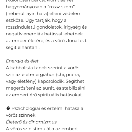
hagyományosan a “rossz szem”
(héberül: ayin hara) elleni védelem
eszköze. Úgy tartják, hogy a
rosszindulatú gondolatok, irigység és
negatív energiák hatással lehetnek
az ember életére, és a vörös fonal ezt
segít elhárítani.
Energia és élet
A kabbalista tanok szerint a vörös
szín az életenergiához (chi, prána,
vagy életfény) kapcsolódik. Segíthet
megerősíteni az aurát, és stabilizálni
az embert érő spirituális hatásokat.
🧠 Pszichológiai és érzelmi hatása a
vörös színnek:
Életerő és dinamizmus
A vörös szín stimulálja az embert –