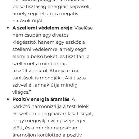
belső tisztaság energiáit képviseli,
amely segít elzárni a negatív
hatások útját.
A szellemi védelem ereje
: Viselése
nem csupán egy divatos
kiegészítő, hanem egy eszköz a
szellemi védelemre, amely segít
elérni a belső békét, és tisztítani a
szellemet a mindennapi
feszültségektől. Ahogy az ősi
tanítások is mondják: „Aki tiszta
szívvel él, annak útja mindig
világos.”
Pozitív energia áramlás
: A
karkötő harmonizálja a test, lélek
és szellem energiaáramlását, segít,
hogy megnyílj a világ szépségei
előtt, és a mindennapokban
áramoljon körülötted a pozitív