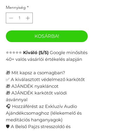
Mennyiség
*
KOSÁRBA!
⭐⭐⭐⭐⭐
Kiváló (5/5)
Google minősítés
40+ valós vásárlói értékelés alapján
🎁 Mit kapsz a csomagban?
✅ A kiválasztott védelmező karkötőt
🎁 AJÁNDÉK nyakláncot
🎁 AJÁNDÉK karkötőt valódi
ásvánnyal
🎧 Hozzáférést az Exkluzív Audio
Ajándékcsomaghoz (lélekemelő és
meditációs hanganyagok)
🛡️ A Belső Pajzs stresszoldó és