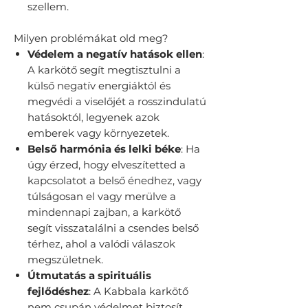
szellem.
Milyen problémákat old meg?
Védelem a negatív hatások ellen
:
A karkötő segít megtisztulni a
külső negatív energiáktól és
megvédi a viselőjét a rosszindulatú
hatásoktól, legyenek azok
emberek vagy környezetek.
Belső harmónia és lelki béke
: Ha
úgy érzed, hogy elveszítetted a
kapcsolatot a belső énedhez, vagy
túlságosan el vagy merülve a
mindennapi zajban, a karkötő
segít visszatalálni a csendes belső
térhez, ahol a valódi válaszok
megszületnek.
Útmutatás a spirituális
fejlődéshez
: A Kabbala karkötő
nem csupán védelmet biztosít,