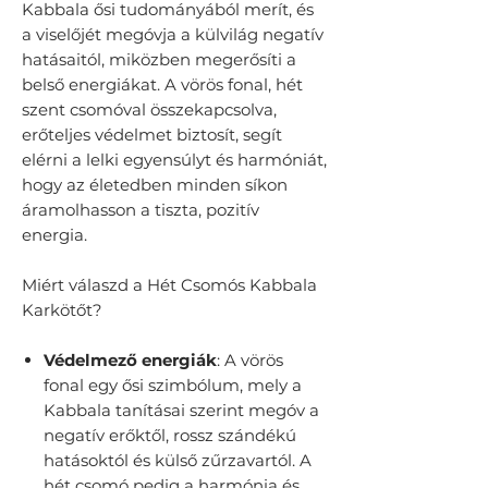
Kabbala ősi tudományából merít, és
a viselőjét megóvja a külvilág negatív
hatásaitól, miközben megerősíti a
belső energiákat. A vörös fonal, hét
szent csomóval összekapcsolva,
erőteljes védelmet biztosít, segít
elérni a lelki egyensúlyt és harmóniát,
hogy az életedben minden síkon
áramolhasson a tiszta, pozitív
energia.
Miért válaszd a Hét Csomós Kabbala
Karkötőt?
Védelmező energiák
: A vörös
fonal egy ősi szimbólum, mely a
Kabbala tanításai szerint megóv a
negatív erőktől, rossz szándékú
hatásoktól és külső zűrzavartól. A
hét csomó pedig a harmónia és