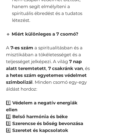
hanem segít elmélyíteni a
spirituális ébredést és a tudatos
létezést.
🔹
Miért különleges a 7 csomó?
A
7-es szám
a spiritualitásban és a
misztikában a tökéletességet és a
teljességet jelképezi. A világ
7 nap
alatt teremtetett
,
7 csakránk van
, és
a hetes szám egyetemes védelmet
szimbolizál
. Minden csomó egy-egy
áldást hordoz:
1️⃣
Védelem a negatív energiák
ellen
2️⃣
Belső harmónia és béke
3️⃣
Szerencse és bőség bevonzása
4️⃣
Szeretet és kapcsolatok