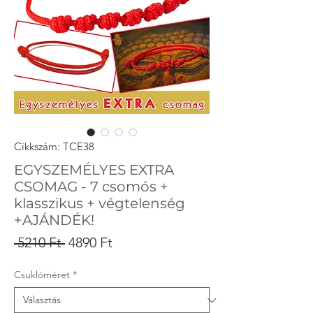
Cikkszám: TCE38
EGYSZEMÉLYES EXTRA
CSOMAG - 7 csomós +
klasszikus + végtelenség
+AJÁNDÉK!
Szokásos
Akciós
 5210 Ft 
4890 Ft
ár
ár
Csuklóméret
*