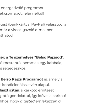
bankkártyával tudsz
döntsön a minősé
és energetizáló programot
Adj olyat, amiről 
🚛
Házhozszállítá
kcsomagot, felár nélkül!
gondoskodással ké
1.390 Ft
Mert aki kapja, me
Gyors házhozszállí
etést (bankkártya, PayPal) választod, a
Válaszd ezt az árat,
 már a visszaigazoló e-mailben
PayPal, GPay, Appl
athatod!
💵
UTÁNVÉTES
ház
– 1.690 Ft
A legbiztonságosa
er: a Te személyes "Belső Pajzsod".
előre fizetni. Ráér
(készpénzzel vagy k
tő mostantól nemcsak egy kabbala,
neked a csomagot 
s segédeszköz.
Belső Pajzs Programot
is, amely a
s kondicionálás elvén alapul.
aszticitás
: a karkötő érintését
ató gondolattal, így idővel a karkötő
 ahhoz, hogy
a tested emlékezzen a