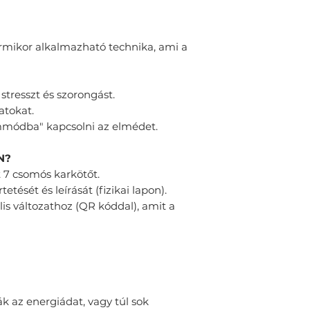
ármikor alkalmazható technika, ami a
tresszt és szorongást.
atokat.
módba" kapcsolni az elmédet.
N?
t 7 csomós karkötőt.
etését és leírását (fizikai lapon).
ális változathoz (QR kóddal), amit a
ák az energiádat, vagy túl sok