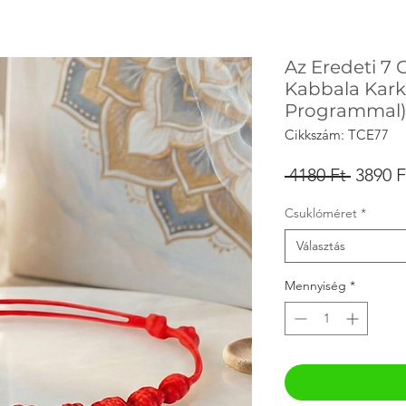
Az Eredeti 7
Kabbala Kark
Programmal
Cikkszám: TCE77
Szokás
 4180 Ft 
3890 F
ár
Csuklóméret
*
Választás
Mennyiség
*