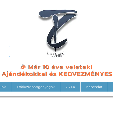
🎉 Már 10 éve veletek!
a Ajándékokkal és KEDVEZMÉNYE
unk
Exkluzív hanganyagok
GY.I.K
Kapcsolat