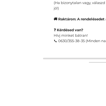
(Ha bizonytalan vagy, válaszd
jó!)
🚚 Raktáron: A rendelésedet 
❓ Kérdésed van?
Hívj minket bátran!
📞 0630/355-38-35 (Minden nap
Rólunk
Kapcsolat
Termékek