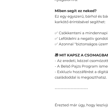
​Miben segít ez neked?
Ez egy egyszerű, bárhol és b
karkötő érintésével segíthet:
✅ Csökkenteni a mindennapi s
✅ Leföldelni a negatív gondol
✅ Azonnal "biztonságos üzem
🎁 MIT KAPSZ A CSOMAGBA
- ​Az eredeti, kézzel csomózot
- ​A Belső Pajzs Program ismert
- ​Exkluzív hozzáférést a digit
családoddal is megoszthatsz.
-----------------------
Érezted már úgy, hogy leszívj