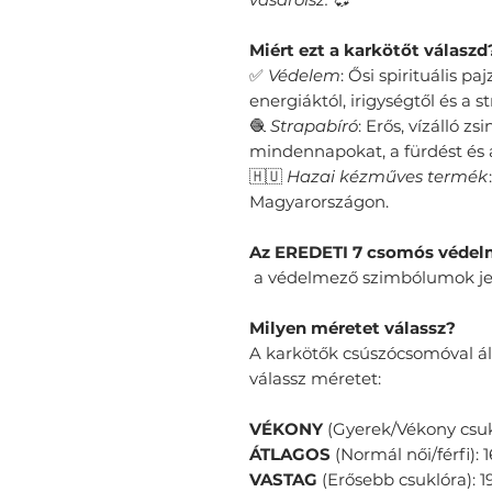
​Miért ezt a karkötőt válaszd
✅
Védelem
: Ősi spirituális pa
energiáktól, irigységtől és a st
🧶
Strapabíró
: Erős, vízálló zs
mindennapokat, a fürdést és a 
🇭🇺
Hazai kézműves termék
Magyarországon.
Az EREDETI 7 csomós védel
a védelmező szimbólumok je
Milyen méretet válassz?
A karkötők csúszócsomóval ál
válassz méretet:
VÉKONY
(Gyerek/Vékony csuk
ÁTLAGOS
(Normál női/férfi): 
VASTAG
(Erősebb csuklóra): 