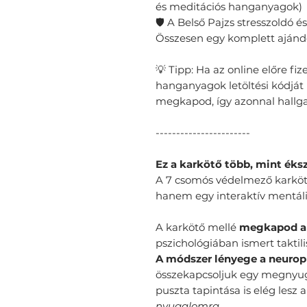
és meditációs hanganyagok)
🛡️ A Belső Pajzs stresszoldó 
Összesen egy komplett ajándé
💡 Tipp: Ha az online előre fiz
hanganyagok letöltési kódját
megkapod, így azonnal hallg
-----------------------
Ez a karkötő több, mint éksz
​A 7 csomós védelmező karkö
hanem egy interaktív mentáli
A karkötő mellé
megkapod a 
pszichológiában ismert taktili
A módszer lényege a
neuropl
összekapcsoljuk egy megnyugt
puszta tapintása is elég lesz
nyugalomra.