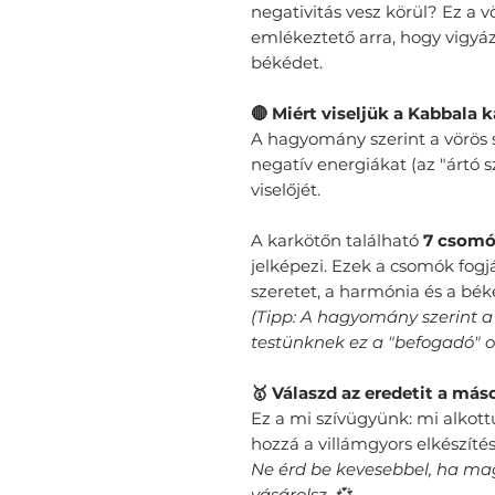
negativitás vesz körül? Ez a vö
emlékeztető arra, hogy vigyá
békédet.
​🔴 Miért viseljük a Kabbala 
A hagyomány szerint a vörös szí
negatív energiákat (az "ártó 
viselőjét.
A karkötőn található
7 csom
jelképezi. Ezek a csomók fogjá
szeretet, a harmónia és a bék
​(Tipp: A hagyomány szerint a 
testünknek ez a "befogadó" o
🥇 Válaszd az eredetit a máso
Ez a mi szívügyünk: mi alkott
hozzá a villámgyors elkészítést
Ne érd be kevesebbel, ha m
vásárolsz. 💞