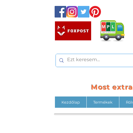
Most extr
Kezdőlap
Termékek
Ról