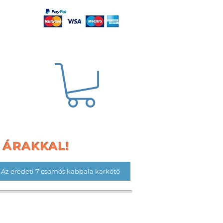
S ÁRAKKAL!
Az eredeti 7 csomós kabbala karkötő