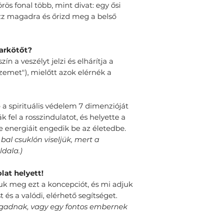
rös fonal több, mint divat: egy ősi
zz magadra és őrizd meg a belső
karkötőt?
n a veszélyt jelzi és elhárítja a
szemet"), mielőtt azok elérnék a
ó
a spirituális védelem 7 dimenzióját
k fel a rosszindulatot, és helyette a
e energiáit engedik be az életedbe.
bal csuklón viseljük, mert a
ldala.)
lat helyett!
uk meg ezt a koncepciót, és mi adjuk
 és a valódi, elérhető segítséget.
agadnak, vagy egy fontos embernek