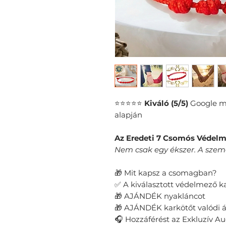
⭐⭐⭐⭐⭐
Kiváló (5/5)
Google mi
alapján
Az Eredeti 7 Csomós Védelm
​Nem csak egy ékszer. A sze
🎁 Mit kapsz a csomagban?
✅ A kiválasztott védelmező k
🎁 AJÁNDÉK nyakláncot
🎁 AJÁNDÉK karkötőt valódi 
🎧 Hozzáférést az Exkluzív 