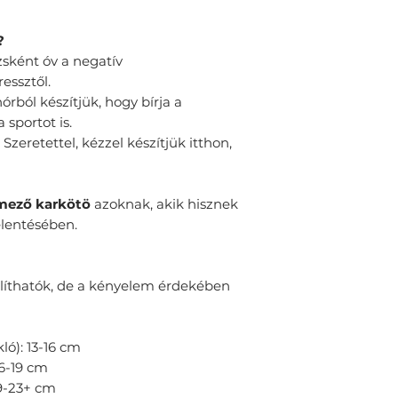
?
jzsként óv a negatív
ressztől.
inórból készítjük, hogy bírja a
sportot is.
: Szeretettel, kézzel készítjük itthon,
mező karkötö
azoknak, akik hisznek
lentésében.
líthatók, de a kényelem érdekében
ló): 13-16 cm
16-19 cm
19-23+ cm