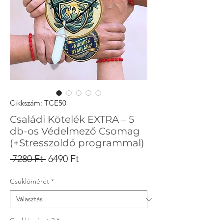
Cikkszám: TCE50
Családi Kötelék EXTRA – 5
db-os Védelmező Csomag
(+Stresszoldó programmal)
Szokásos
Akciós
 7280 Ft 
6490 Ft
ár
ár
Csuklóméret
*