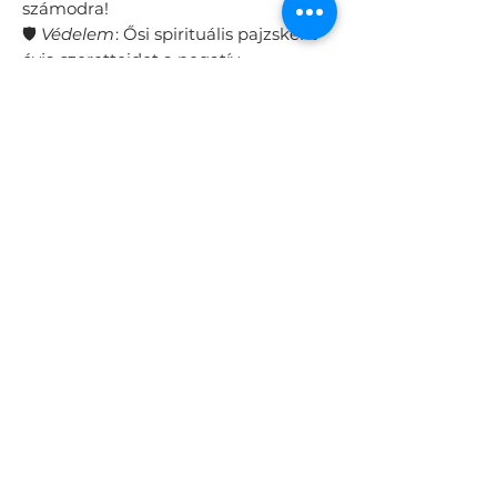
számodra!
🛡️
Védelem
: Ősi spirituális pajzsként
óvja szeretteidet a negatív
energiáktól – akkor is, ha épp távol
vagytok egymástól.
🧶
Strapabíró
: Erős, vízálló zsinórból
készítjük, hogy bírja a
mindennapokat, a fürdést és a
játékot is.
🇭🇺
Hazai kézműves termék
:
Szeretettel, kézzel készítjük itthon,
Magyarországon.
Ez az
5 darabos
családi csomag az
EREDETI 7 csomós védelmező
karkötövel
azoknak szól,
akik hisznek az
összetartozás
erejében
és a védelmező
szimbólumok jelentésében.