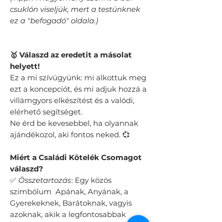
csuklón viseljük, mert a testünknek
ez a "befogadó" oldala.)
🥇 Válaszd az eredetit a másolat
helyett!
Ez a mi szívügyünk: mi alkottuk meg
ezt a koncepciót, és mi adjuk hozzá a
villámgyors elkészítést és a valódi,
elérhető segítséget.
Ne érd be kevesebbel, ha olyannak
ajándékozol, aki fontos neked. 💞
​Miért a Családi Kötelék Csomagot
válaszd?
✅
Összetartozás
: Egy közös
szimbólum Apának, Anyának, a
Gyerekeknek, Barátoknak, vagyis
azoknak, akik a legfontosabbak