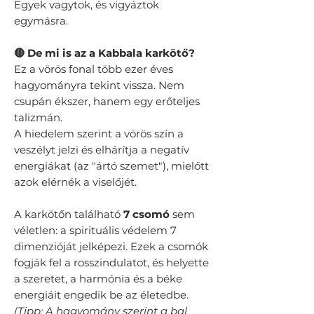
Egyek vagytok, és vigyáztok
egymásra.
🔴 De mi is az a Kabbala karkötő?
Ez a vörös fonal több ezer éves
hagyományra tekint vissza. Nem
csupán ékszer, hanem egy erőteljes
talizmán.
A hiedelem szerint a vörös szín a
veszélyt jelzi és elhárítja a negatív
energiákat (az "ártó szemet"), mielőtt
azok elérnék a viselőjét.
A karkötőn található
7 csomó
sem
véletlen: a spirituális védelem 7
dimenzióját jelképezi. Ezek a csomók
fogják fel a rosszindulatot, és helyette
a szeretet, a harmónia és a béke
energiáit engedik be az életedbe.
​(Tipp: A hagyomány szerint a bal