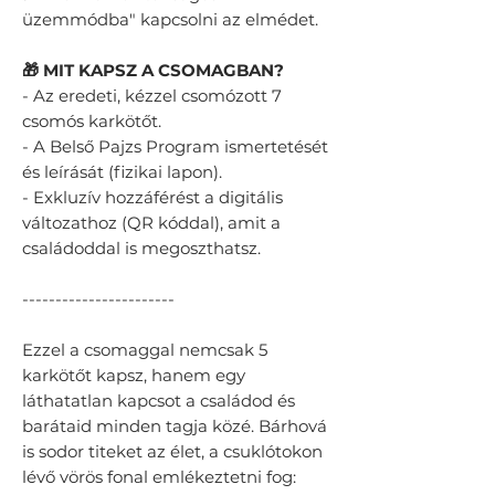
üzemmódba" kapcsolni az elmédet.
🎁 MIT KAPSZ A CSOMAGBAN?
- ​Az eredeti, kézzel csomózott 7
csomós karkötőt.
- ​A Belső Pajzs Program ismertetését
és leírását (fizikai lapon).
- ​Exkluzív hozzáférést a digitális
változathoz (QR kóddal), amit a
családoddal is megoszthatsz.
-----------------------
Ezzel a csomaggal nemcsak 5
karkötőt kapsz, hanem egy
láthatatlan kapcsot a családod és
barátaid minden tagja közé. Bárhová
is sodor titeket az élet, a csuklótokon
lévő vörös fonal emlékeztetni fog: