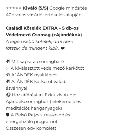
⭐⭐⭐⭐⭐
Kiváló (5/5)
Google minősítés
40+ valós vásárlói értékelés alapján
Családi Kötelék EXTRA – 5 db-os
Védelmező Csomag (+Ajándékok)
​​A legerősebb kötelék, ami nem
látszik, de mindent kibír. ❤️
🎁 Mit kapsz a csomagban?
✅ A kiválasztott védelmező karkötőt
🎁 AJÁNDÉK nyakláncot
🎁 AJÁNDÉK karkötőt valódi
ásvánnyal
🎧 Hozzáférést az Exkluzív Audio
Ajándékcsomaghoz (lélekemelő és
meditációs hanganyagok)
🛡️ A Belső Pajzs stresszoldó és
energetizáló programot
Összesen egy komplett