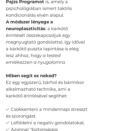
Pajzs Programot
is, amely a
pszichológiában ismert taktilis
kondicionálás elvén alapul.
A módszer lényege a
neuroplaszticitás
: a karkötő
érintését összekapcsoljuk egy
megnyugtató gondolattal, így idővel
a karkötő puszta tapintása is elég
lesz ahhoz, hogy
a tested
emlékezzen a nyugalomra.
​Miben segít ez neked?
Ez egy egyszerű, bárhol és bármikor
alkalmazható technika, ami a
karkötő érintésével segíthet:
✅ Csökkenteni a mindennapi stresszt
és szorongást.
✅ Leföldelni a negatív gondolatokat.
✅ Azonnal "biztonságos