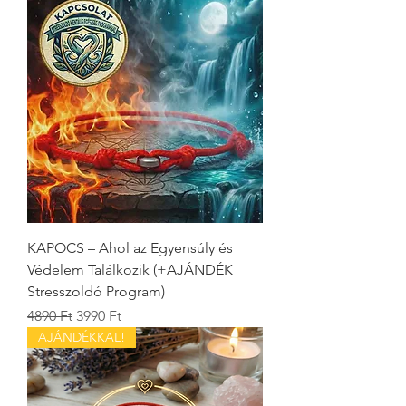
KAPOCS – Ahol az Egyensúly és
Védelem Találkozik (+AJÁNDÉK
Stresszoldó Program)
Szokásos ár
Akciós ár
4890 Ft
3990 Ft
AJÁNDÉKKAL!