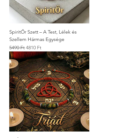
SpiritŐr Szett – A Test, Lélek és
Szellem Hármas Egysége
Szokásos ár
Akciós ár
5490 Ft
4810 Ft