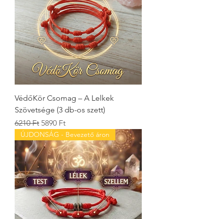
VédőKör Csomag – A Lelkek
Szövetsége (3 db-os szett)
Szokásos ár
Akciós ár
6210 Ft
5890 Ft
ÚJDONSÁG - Bevezető áron