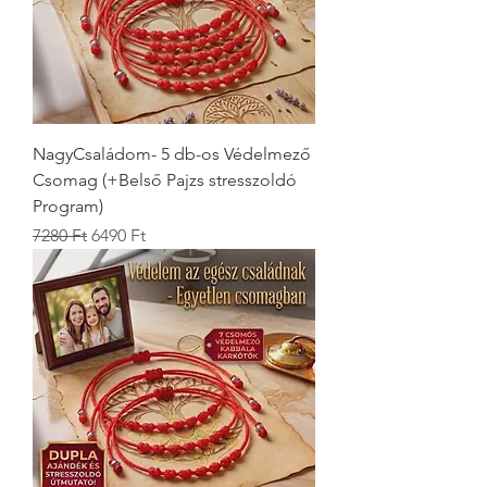
NagyCsaládom- 5 db-os Védelmező
Csomag (+Belső Pajzs stresszoldó
Program)
Szokásos ár
Akciós ár
7280 Ft
6490 Ft