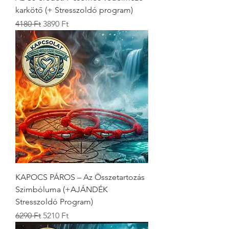
karkötő (+ Stresszoldó program)
Szokásos ár
Akciós ár
4180 Ft
3890 Ft
KAPOCS PÁROS – Az Összetartozás
Szimbóluma (+AJÁNDÉK
Stresszoldó Program)
Szokásos ár
Akciós ár
6290 Ft
5210 Ft