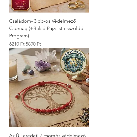
Családom- 3 db-os Védelmező
Csomag (+Belső Pajzs stresszoldó
Program)
Szokásos ár
Akciós ár
6210 Ft
5890 Ft
Az ÚJ eredeti 7 csomós védelmező