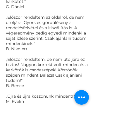
karkötőt.”
G. Dániel
„Először rendeltem az oldalról, de nem
utoljára. Gyors és gördülékeny a
rendelésfelvétel és a kiszállítás is. A
végeredmény pedig egyedi mindenki a
saját ízlése szerint. Csak ajánlani tudom
mindenkinek!”
B. Nikolett
„Először rendeltem, de nem utoljára ez
biztos! Nagyon korrekt volt minden és a
karkötők is csodaszépek! Köszönök
szépen mindent Balázs! Csak ajánlani
tudom!”
B. Bence
„Újra és újra köszönünk mindent!”
M. Evelin
„Nagyon precízek, kedves emberek,
segítőkészek, akármit kérdezel,
válaszolnak rá és nem bunkóan, Aki
ilyesmi karkötőket szeretne venni akkor