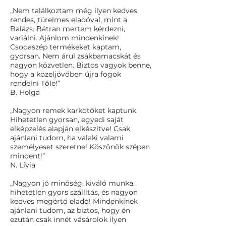
„Nem találkoztam még ilyen kedves,
rendes, türelmes eladóval, mint a
Balázs. Bátran mertem kérdezni,
variálni. Ajánlom mindenkinek!
Csodaszép termékeket kaptam,
gyorsan. Nem árul zsákbamacskát és
nagyon közvetlen. Biztos vagyok benne,
hogy a közeljövőben újra fogok
rendelni Tőle!”
B. Helga
„Nagyon remek karkötőket kaptunk.
Hihetetlen gyorsan, egyedi saját
elképzelés alapján elkészítve! Csak
ajánlani tudom, ha valaki valami
személyeset szeretne! Köszönök szépen
mindent!”
N. Lívia
„Nagyon jó minőség, kiváló munka,
hihetetlen gyors szállítás, és nagyon
kedves megértő eladó! Mindenkinek
ajánlani tudom, az biztos, hogy én
ezután csak innét vásárolok ilyen