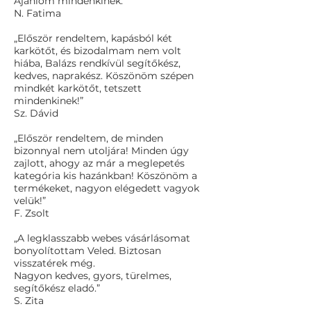
Ajánlom mindenkinek.”
N. Fatima
„Először rendeltem, kapásból két
karkötőt, és bizodalmam nem volt
hiába, Balázs rendkívül segítőkész,
kedves, naprakész. Köszönöm szépen
mindkét karkötőt, tetszett
mindenkinek!”
Sz. Dávid
„Először rendeltem, de minden
bizonnyal nem utoljára! Minden úgy
zajlott, ahogy az már a meglepetés
kategória kis hazánkban! Köszönöm a
termékeket, nagyon elégedett vagyok
velük!”
F. Zsolt
„A legklasszabb webes vásárlásomat
bonyolítottam Veled. Biztosan
visszatérek még.
Nagyon kedves, gyors, türelmes,
segítőkész eladó.”
S. Zita