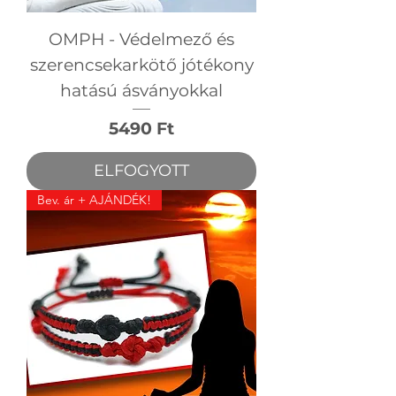
OMPH - Védelmező és
szerencsekarkötő jótékony
hatású ásványokkal
Ár
5490 Ft
ELFOGYOTT
Bev. ár + AJÁNDÉK!