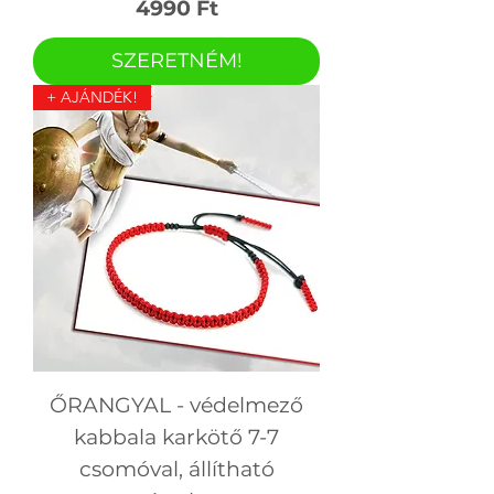
Ár
4990 Ft
SZERETNÉM!
+ AJÁNDÉK!
ŐRANGYAL - védelmező
kabbala karkötő 7-7
csomóval, állítható