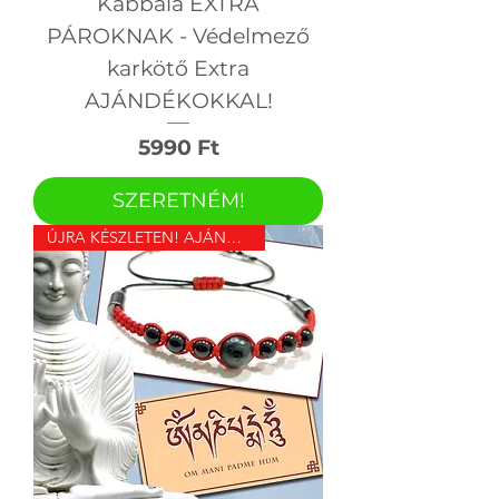
Kabbala EXTRA
PÁROKNAK - Védelmező
karkötő Extra
AJÁNDÉKOKKAL!
Ár
5990 Ft
SZERETNÉM!
ÚJRA KÉSZLETEN! AJÁNDÉKKAL!