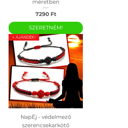
méretben
Ár
7290 Ft
SZERETNÉM!
+ AJÁNDÉK!
NapÉj - védelmező
szerencsekarkötő