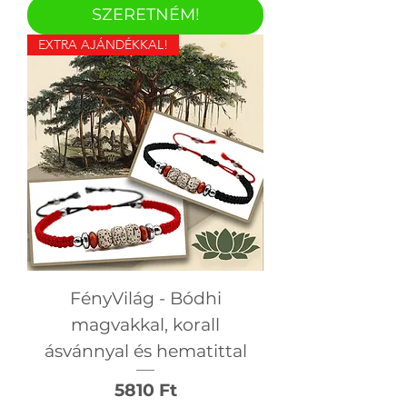
SZERETNÉM!
EXTRA AJÁNDÉKKAL!
FényVilág - Bódhi
magvakkal, korall
ásvánnyal és hematittal
Ár
5810 Ft