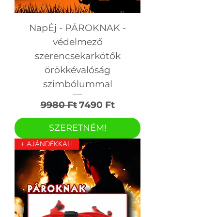
NapÉj - PÁROKNAK -
védelmező
szerencsekarkötők
örökkévalóság
szimbólummal
Szokásos ár
Akciós ár
9980 Ft
7490 Ft
SZERETNÉM!
+ AJÁNDÉKKAL!