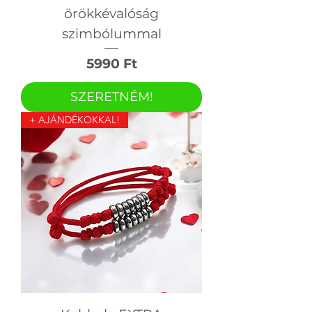
örökkévalóság
szimbólummal
Ár
5990 Ft
SZERETNÉM!
+ AJÁNDÉKOKKAL!