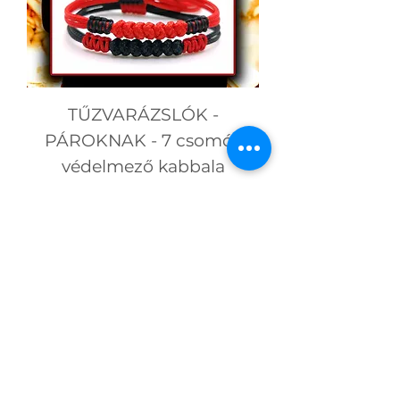
TŰZVARÁZSLÓK -
PÁROKNAK - 7 csomós
védelmező kabbala
karkötőK
Ár
7990 Ft
SZERETNÉM!
ÚJDONSÁG