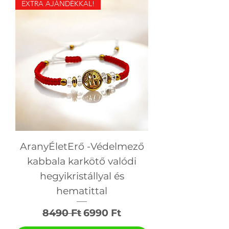
EXTRA AJÁNDÉKKAL!
AranyÉletErő -Védelmező
kabbala karkötő valódi
hegyikristállyal és
hematittal
Szokásos ár
Akciós ár
8490 Ft
6990 Ft