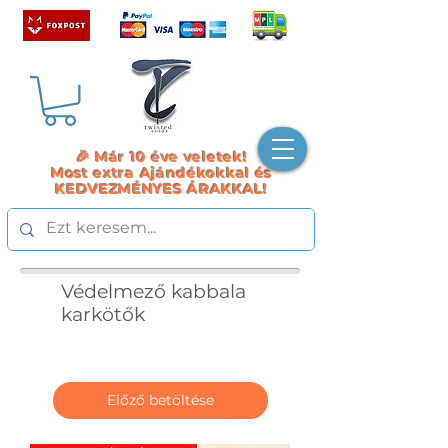
🎉 Már 10 éve veletek!
Most extra Ajándékokkal és
KEDVEZMÉNYES ÁRAKKAL!
Védelmező kabbala
karkötők
Előző betöltése