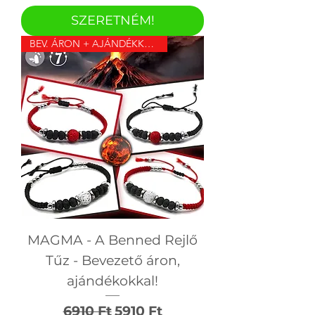
SZERETNÉM!
BEV. ÁRON + AJÁNDÉKKAL!
MAGMA - A Benned Rejlő
Tűz - Bevezető áron,
ajándékokkal!
Szokásos ár
Akciós ár
6910 Ft
5910 Ft